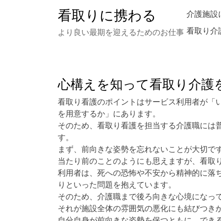
Skip
看取りに携わる
介護施設
to
content
看取り介
より良い最期を迎えるためのお仕事
心構えを知って看取り介護
看取り看護のポイントはサービス利用者が「
を用意するか」にあります。
そのため、看取り看護を担当する介護職には
す。
まず、前向きな姿勢を忘れないことが大切で
当たり前のことのようにも思えますが、看取
利用者は、死への恐怖や不安から精神的に落
りといった問題を抱えています。
そのため、介護職まで後ろ向きな心境になっ
それが施設全体の雰囲気の悪化にも結びつき
自分自身が前向きな姿勢を保つともに、でき