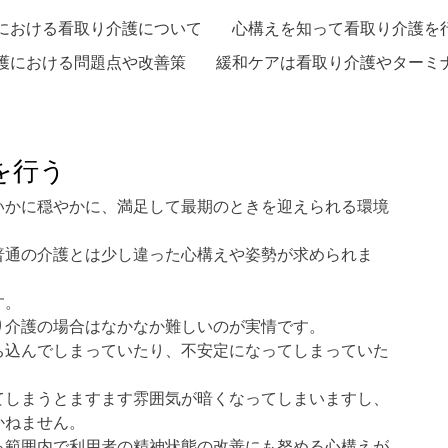
における看取り介護について
心構えを知って看取り介護を
護における問題点や改善策
緩和ケアは看取り介護やターミ
を行う
いかに穏やかに、満足して最期のときを迎えられる環境
普通の介護とは少し違った心構えや姿勢が求められま
す。
り介護の場合はなかなか難しいのが実情です。
ち込んでしまっていたり、不安定になってしまっていた
てしまうとますます雰囲気が暗くなってしまいますし、
かねません。
る範囲内で利用者の精神状態の改善にも努める心構えが