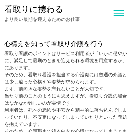
Skip
看取りに携わる
to
content
より良い最期を迎えるためのお仕事
心構えを知って看取り介護を行う
看取り看護のポイントはサービス利用者が「いかに穏やか
に、満足して最期のときを迎えられる環境を用意するか」
にあります。
そのため、看取り看護を担当する介護職には普通の介護と
は少し違った心構えや姿勢が求められます。
まず、前向きな姿勢を忘れないことが大切です。
当たり前のことのようにも思えますが、看取り介護の場合
はなかなか難しいのが実情です。
利用者は、死への恐怖や不安から精神的に落ち込んでしま
っていたり、不安定になってしまっていたりといった問題
を抱えています。
そのため、介護職まで後ろ向きな心境になってしまうとま