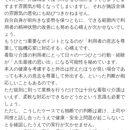
すます雰囲気が暗くなってしまいますし、それが施設全体
の雰囲気の悪化にも結びつきかねません。
自分自身が前向きな姿勢を保つともに、できる範囲内で利
用者の精神状態の改善にも努める心構えが欠かせないでし
ょう。
もうひとつ重要なポイントとなるのが「利用者の意志を尊
重して臨機応変に対応する」心構えです。
看取り介護の利用者にとって日々の一つひとつ行動・経験
が「人生最後の思い出」になる可能性を秘めています。
本人の健康を考慮すると外出は控えたほうが良い場合であ
っても本人の意志を尊重して外出する、といった判断が相
応しいこともあるのです。
ただ規則に則って業務を行うだけでは十分な看取り介護は
いえず、柔軟な対応ができるかどうかという意識も必要で
しょう。
ただし、こうしたケースでも独断での判断は避け、上司や
同僚と話し合ったうえで健康・安全上問題が起こらないこ
とを確認したうえでの実行が欠かせません。